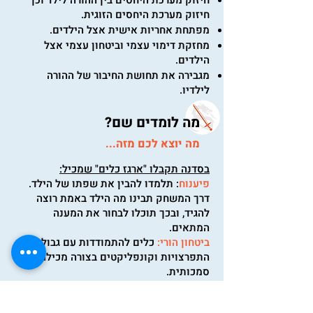
חיזוק מערכת היחסים בין ההורה לילד וכן
חיזוק מערכת היחסים הזוגית.
מפתחת אחריות אישית אצל הילדים.
מחזקת דימוי עצמי וביטחון עצמי אצל
הילדים.
מגבירה את תחושת החיבור של ההורה
לילדיו.
מה לומדים שם?
מה יוצא לכם מזה...
בסדנה תקבלו "ארגז כלים" שמכיל:
פיענוח
: תלמדו להבין את שפתו של הילד.
דרך המשחק תבינו מה הילד באמת רוצה
להגיד, ובכך תוכלו לבחור את המענה
המתאים.
ביטחון הורי:
כלים להתמודדות עם גבולות,
התפרצויות וקונפליקטים בצורה מכילה אך
סמכותית.
חיבור
: חיזוק משמעותי של הקשר
והאינטימיות הרגשית עם הילד