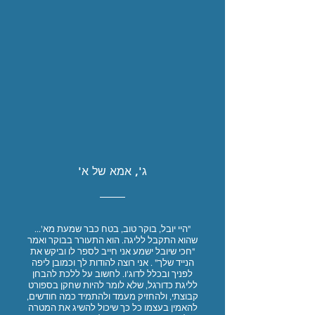
ג', אמא של א'
"היי יובל, בוקר טוב, בטח כבר שמעת מא'...
שהוא התקבל לליגה. הוא התעורר בבוקר ואמר
"חכי שיובל ישמע אני חייב לספר לו וביקש את
הנייד שלך" . אני רוצה להודות לך וכמובן ליפה
לפניך ובכלל לדוג'ו. לחשוב על ללכת להבחן
לליגת כדורגל, שלא לומר להיות שחקן בספורט
קבוצתי, ולהחזיק מעמד ולהתמיד כמה חודשים,
להאמין בעצמו כל כך שיכול להשיג את המטרה