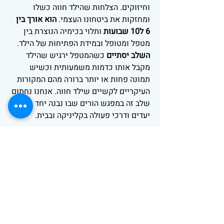
וחיזוקים. הצלחות שהילד חווה כשלו
ומחזקות את ביטחונו העצמי.
הוא אורך בין
6 ל10 שבועות
ותלוי בכימיה הנוצרת בין
מטפל ומטופל ובמידת הפתיחות של הילד.
השלב יסתיים
כשהמטפל ירגיש שהילד
מקבל אותו כדמות משמעותית וכשיש
תמונה פחות או יותר ברורה מהם המקורות
העיקריים לקשיים שילד חווה. אנחנו נחתום
שלב זה במפגש הורים שבו נבנה יחד מטרות,
יעדים ודרכי פעולה בקליניקה ובבית.
השלב הבא הוא השלב ה"דורש"
בו אנחנו
פועלים עפ"י התוכנית שנבנתה במפגש עם
ההורים. בתוך הקליניקה הדרישות הולכות
ועולות. הסיטואציות הופכות להיות קשות
יותר ומציפות יותר. היות ובשלב זה הילד
מגיע לא רק בגלל הפעילות אלה בגלל
(ולפעמים בעיקר) לצורך המפגש עם המטפל
– אנחנו יכולים לבקש ממנו להתגייס