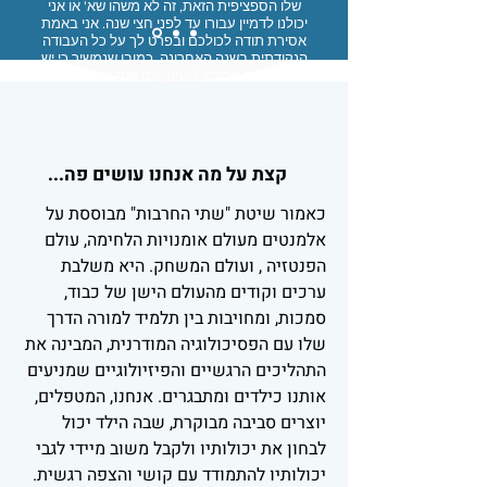
שלו הספציפית הזאת, זה לא משהו שא' או אני
יכולנו לדמיין עבורו עד לפני חצי שנה. אני באמת
אסירת תודה לכולכם ובפרט לך על כל העבודה
הנקודתית בשנה האחרונה. כמובן שנמשיך כי יש
עוד הרבה עבודה לפנינו, עם זאת חשוב מאוד
להוקיר את הטוב ולפרגן ולהודות מכל הלב!"
קצת על מה אנחנו עושים פה...
כאמור שיטת "שתי החרבות" מבוססת על
אלמנטים מעולם אומנויות הלחימה, עולם
הפנטזיה , ועולם המשחק. היא משלבת
ערכים וקודים מהעולם הישן של כבוד,
סמכות, ומחויבות בין תלמיד למורה הדרך
שלו עם הפסיכולוגיה המודרנית, המבינה את
התהליכים הרגשיים והפיזיולוגיים שמניעים
אותנו כילדים ומתבגרים. אנחנו, המטפלים,
יוצרים סביבה מבוקרת, שבה הילד יכול
לבחון את יכולותיו ולקבל משוב מיידי לגבי
יכולותיו להתמודד עם קושי והצפה רגשית.